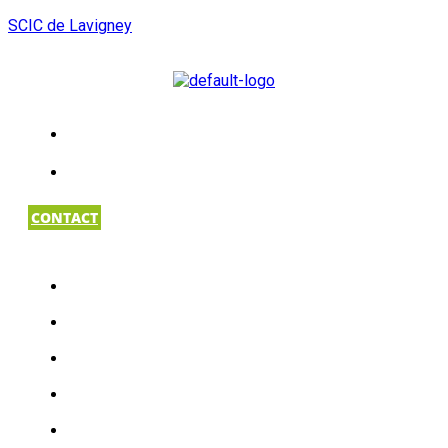
SCIC de Lavigney
CONTACT
ACCUEIL
LA SCIC DE LAVIGNEY
LES PRODUCTEURS
NOS PRODUITS
NOTRE MAGASIN